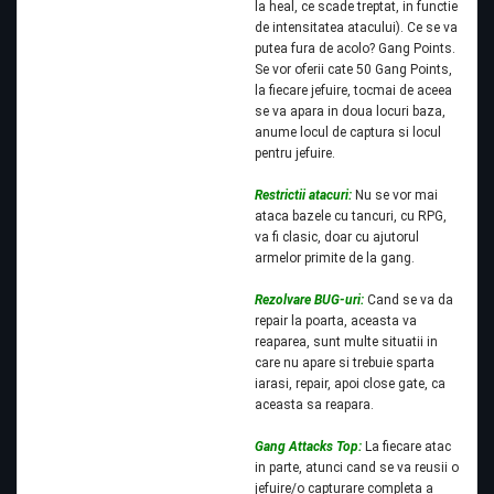
la heal, ce scade treptat, in functie
de intensitatea atacului). Ce se va
putea fura de acolo? Gang Points.
Se vor oferii cate 50 Gang Points,
la fiecare jefuire, tocmai de aceea
se va apara in doua locuri baza,
anume locul de captura si locul
pentru jefuire.
Restrictii atacuri:
Nu se vor mai
ataca bazele cu tancuri, cu RPG,
va fi clasic, doar cu ajutorul
armelor primite de la gang.
Rezolvare BUG-uri:
Cand se va da
repair la poarta, aceasta va
reaparea, sunt multe situatii in
care nu apare si trebuie sparta
iarasi, repair, apoi close gate, ca
aceasta sa reapara.
Gang Attacks Top:
La fiecare atac
in parte, atunci cand se va reusii o
jefuire/o capturare completa a