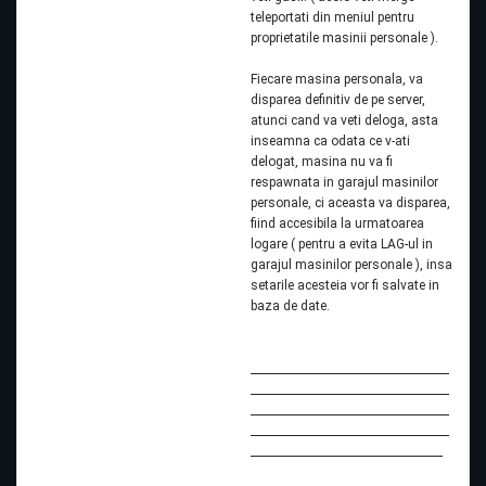
teleportati din meniul pentru
proprietatile masinii personale ).
Fiecare masina personala, va
disparea definitiv de pe server,
atunci cand va veti deloga, asta
inseamna ca odata ce v-ati
delogat, masina nu va fi
respawnata in garajul masinilor
personale, ci aceasta va disparea,
fiind accesibila la urmatoarea
logare ( pentru a evita LAG-ul in
garajul masinilor personale ), insa
setarile acesteia vor fi salvate in
baza de date.