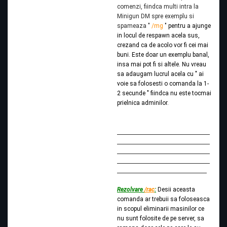
comenzi, fiindca multi intra la
Minigun DM spre exemplu si
spameaza "
/mg
"
pentru a ajunge
in locul de respawn acela sus,
crezand ca de acolo vor fi cei mai
buni. Este doar un exemplu banal,
insa mai pot fi si altele. Nu vreau
sa adaugam lucrul acela cu " ai
voie sa folosesti o comanda la 1-
2 secunde " fiindca nu este tocmai
prielnica adminilor.
Rezolvare
/rac
:
Desii aceasta
comanda ar trebuii sa foloseasca
in scopul eliminarii masinilor ce
nu sunt folosite de pe server, sa