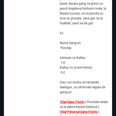
bazei, fiecare gang va primii un
punct impotriva factiunii rivale, la
fiecare succes, se va puncta cu
inca un procent, ceva gen ca la
football, cand se da gol.
Ex:
Nume Gang-uri
Punctaj
Aztecas vs Ballas
1-0
Ballas vs Grove Family
3-2
Deci, vor exista urmatoarele
dialoguri, cu informatii legate de
gang-uri:
Total Gang Points
( Punctele totale
ce le detine fiecare factiune )
Total Personal Gang Points
(