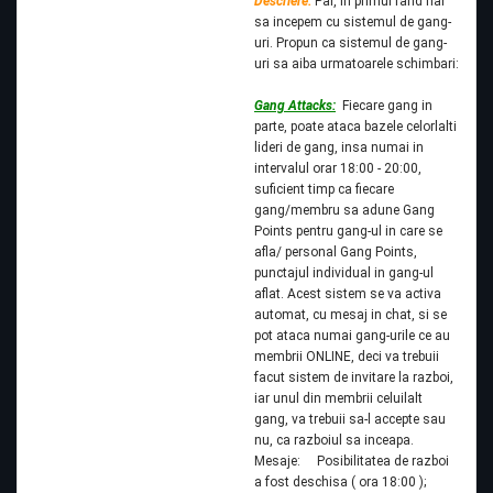
Descriere:
Pai, in primul rand hai
sa incepem cu sistemul de gang-
uri. Propun ca sistemul de gang-
uri sa aiba urmatoarele schimbari:
Gang Attacks:
Fiecare gang in
parte, poate ataca bazele celorlalti
lideri de gang, insa numai in
intervalul orar 18:00 - 20:00,
suficient timp ca fiecare
gang/membru sa adune Gang
Points pentru gang-ul in care se
afla/ personal Gang Points,
punctajul individual in gang-ul
aflat. Acest sistem se va activa
automat, cu mesaj in chat, si se
pot ataca numai gang-urile ce au
membrii ONLINE, deci va trebuii
facut sistem de invitare la razboi,
iar unul din membrii celuilalt
gang, va trebuii sa-l accepte sau
nu, ca razboiul sa inceapa.
Mesaje: Posibilitatea de razboi
a fost deschisa ( ora 18:00 );