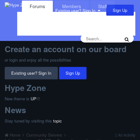
Forums
Members
Staff
Sign Up
Existing user? Sign In
Leaderboard
Calendar
Create an account on our board
or login and enjoy all the possibilities
Existing user? Sign In
Sign Up
Hype Zone
New theme is
UP
!!!
News
Stay tuned by visiting this
topic
Home
Community Servers
All Activity