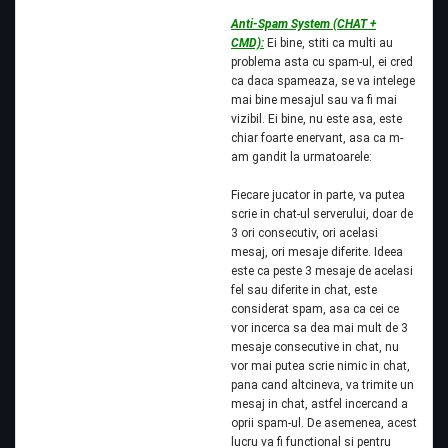
Anti-Spam System (CHAT +
CMD):
Ei bine, stiti ca multi au
problema asta cu spam-ul, ei cred
ca daca spameaza, se va intelege
mai bine mesajul sau va fi mai
vizibil. Ei bine, nu este asa, este
chiar foarte enervant, asa ca m-
am gandit la urmatoarele:
Fiecare jucator in parte, va putea
scrie in chat-ul serverului, doar de
3 ori consecutiv, ori acelasi
mesaj, ori mesaje diferite. Ideea
este ca peste 3 mesaje de acelasi
fel sau diferite in chat, este
considerat spam, asa ca cei ce
vor incerca sa dea mai mult de 3
mesaje consecutive in chat, nu
vor mai putea scrie nimic in chat,
pana cand altcineva, va trimite un
mesaj in chat, astfel incercand a
oprii spam-ul. De asemenea, acest
lucru va fi functional si pentru