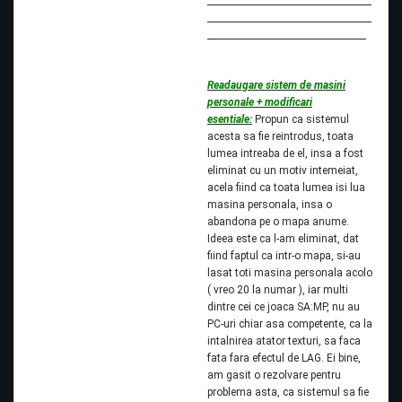
Readaugare sistem de masini
personale + modificari
esentiale:
Propun ca sistemul
acesta sa fie reintrodus, toata
lumea intreaba de el, insa a fost
eliminat cu un motiv intemeiat,
acela fiind ca toata lumea isi lua
masina personala, insa o
abandona pe o mapa anume.
Ideea este ca l-am eliminat, dat
fiind faptul ca intr-o mapa, si-au
lasat toti masina personala acolo
( vreo 20 la numar ), iar multi
dintre cei ce joaca SA:MP, nu au
PC-uri chiar asa competente, ca la
intalnirea atator texturi, sa faca
fata fara efectul de LAG. Ei bine,
am gasit o rezolvare pentru
problema asta, ca sistemul sa fie