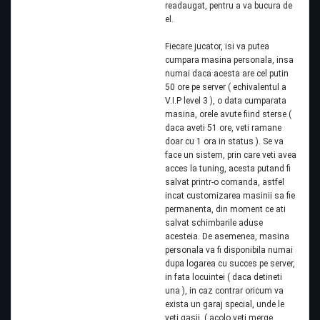
readaugat, pentru a va bucura de
el.
Fiecare jucator, isi va putea
cumpara masina personala, insa
numai daca acesta are cel putin
50 ore pe server ( echivalentul a
V.I.P level 3 ), o data cumparata
masina, orele avute fiind sterse (
daca aveti 51 ore, veti ramane
doar cu 1 ora in status ). Se va
face un sistem, prin care veti avea
acces la tuning, acesta putand fi
salvat printr-o comanda, astfel
incat customizarea masinii sa fie
permanenta, din moment ce ati
salvat schimbarile aduse
acesteia. De asemenea, masina
personala va fi disponibila numai
dupa logarea cu succes pe server,
in fata locuintei ( daca detineti
una ), in caz contrar oricum va
exista un garaj special, unde le
veti gasii. ( acolo veti merge