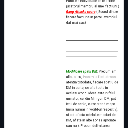
Punctele individuale ce le detine
jucatorul membru al unei factiuni )
Gang Attacks score
( Scorul dintre
fiecare factiune in parte, exemplul
dat mai sus)
Modificare spatii DM
: Precum am
aflat si eu, insa mi-a fost atrasa
atentia totodata, fiecare spatiu de
DM in parte, se afla toate in
acelasi world. Ideea este in felul
urmator, cei din Minigun DM, pot
iesii de acolo, cutreierand mapa
(insa numai in world-ul respectiv),
si pot afecta celelalte meciuri de
DM, aflate in alte zone ( aproiate
sau nu ). Propun delimitarea