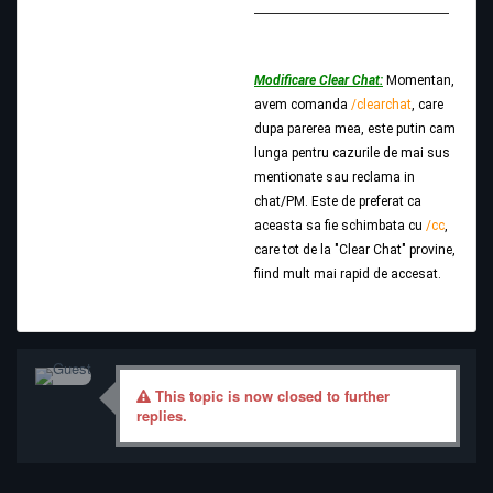
Modificare Clear Chat:
Momentan,
avem comanda
/clearchat
, care
dupa parerea mea, este putin cam
lunga pentru cazurile de mai sus
mentionate sau reclama in
chat/PM. Este de preferat ca
aceasta sa fie schimbata cu
/cc
,
care tot de la "Clear Chat" provine,
fiind mult mai rapid de accesat.
This topic is now closed to further
replies.