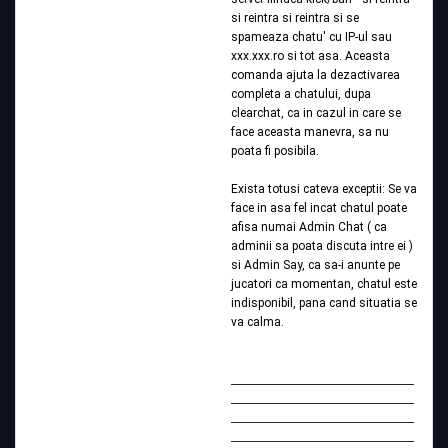
si reintra si reintra si se
spameaza chatu' cu IP-ul sau
xxx.xxx.ro si tot asa. Aceasta
comanda ajuta la dezactivarea
completa a chatului, dupa
clearchat, ca in cazul in care se
face aceasta manevra, sa nu
poata fi posibila.
Exista totusi cateva exceptii: Se va
face in asa fel incat chatul poate
afisa numai Admin Chat ( ca
adminii sa poata discuta intre ei )
si Admin Say, ca sa-i anunte pe
jucatori ca momentan, chatul este
indisponibil, pana cand situatia se
va calma.