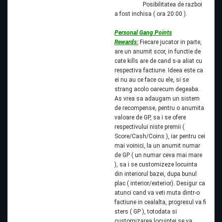
Posibilitatea de razboi
a fost inchisa ( ora 20:00 ).
Personal Gang Points
Rewards:
Fiecare jucator in parte,
are un anumit scor, in functie de
cate kills are de cand s-a aliat cu
respectiva factiune. Ideea este ca
ei nu au ce face cu ele, si se
strang acolo oarecum degeaba.
As vrea sa adaugam un sistem
de recompense, pentru o anumita
valoare de GP, sa i se ofere
respectivului niste premii (
Score/Cash/Coins ), iar pentru cei
mai voinici, la un anumit numar
de GP ( un numar ceva mai mare
), sa i se customizeze locuinta
din interiorul bazei, dupa bunul
plac ( interior/exterior). Desigur ca
atunci cand va veti muta dintr-o
factiune in cealalta, progresul va fi
sters ( GP ), totodata si
customizarea locuintei se va