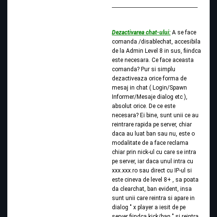
Dezactivarea chat-ului:
A se face
comanda /disablechat, accesibila
de la Admin Level 8 in sus, fiindca
este necesara. Ce face aceasta
comanda? Pur si simplu
dezactiveaza orice forma de
mesaj in chat ( Login/Spawn
Informer/Mesaje dialog etc ),
absolut orice. De ce este
necesara? Ei bine, sunt unii ce au
reintrare rapida pe server, chiar
daca au luat ban sau nu, este o
modalitate de a face reclama
chiar prin nick-ul cu care se intra
pe server, iar daca unul intra cu
xxx.xxx.ro sau direct cu IP-ul si
este cineva de level 8+ , sa poata
da clearchat, ban evident, insa
sunt unii care reintra si apare in
dialog " x player a iesit de pe
server fiindca kick/ban " si reintra