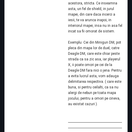
acestora, stricta. Ce inseamna
asta, un fel de shield, in jurul
mapei, din care daca incerci a
iesii, te va arunca inapoi, in
interiorul mapei, insa nu in asa fel
incat sa fii omorat de sistem.
Exemplu: Cei din Minigun DM, pot
pleca din mapa lor de duel, catre
Deagle DM, care este chiar peste
strada ca sa zic asa, iar playerul
X, ii poate omori pe cei de la
Deagle DM fara nici o jena. Pentru
a evita lucrul asta, vom adauga
delimitarea respectiva. ( care este
buna, si pentru ceilalti, ca sa nu
alergi de nebun pe toata mapa
jocului, pentru a omori pe cineva,
au existat cazuri ).