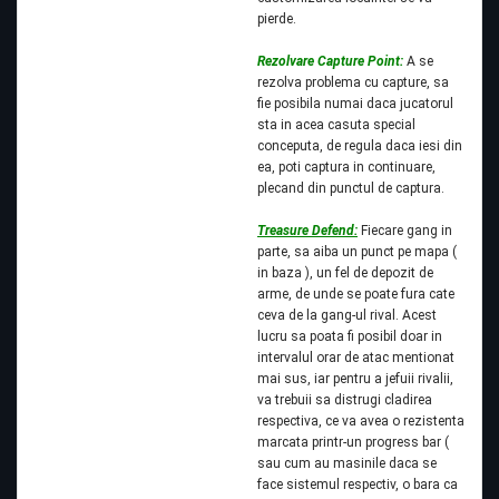
pierde.
Rezolvare Capture Point:
A se
rezolva problema cu capture, sa
fie posibila numai daca jucatorul
sta in acea casuta special
conceputa, de regula daca iesi din
ea, poti captura in continuare,
plecand din punctul de captura.
Treasure Defend:
Fiecare gang in
parte, sa aiba un punct pe mapa (
in baza ), un fel de depozit de
arme, de unde se poate fura cate
ceva de la gang-ul rival. Acest
lucru sa poata fi posibil doar in
intervalul orar de atac mentionat
mai sus, iar pentru a jefuii rivalii,
va trebuii sa distrugi cladirea
respectiva, ce va avea o rezistenta
marcata printr-un progress bar (
sau cum au masinile daca se
face sistemul respectiv, o bara ca