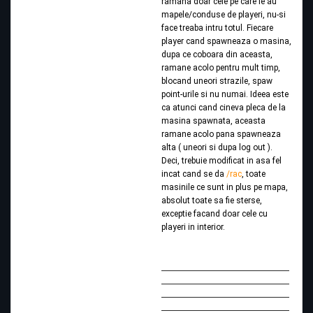
ramana doar cele pe care le au
mapele/conduse de playeri, nu-si
face treaba intru totul. Fiecare
player cand spawneaza o masina,
dupa ce coboara din aceasta,
ramane acolo pentru mult timp,
blocand uneori strazile, spaw
point-urile si nu numai. Ideea este
ca atunci cand cineva pleca de la
masina spawnata, aceasta
ramane acolo pana spawneaza
alta ( uneori si dupa log out ).
Deci, trebuie modificat in asa fel
incat cand se da
/rac
, toate
masinile ce sunt in plus pe mapa,
absolut toate sa fie sterse,
exceptie facand doar cele cu
playeri in interior.