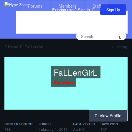
Forums
Members
Staff
Sign Up
Existing user? Sign In
Leaderboard
Calendar
Home
FaLLenGirL
All Activity
FaLLenGirL
Founders
View Profile
CONTENT COUNT
JOINED
LAST VISITED
DAYS WON
788
February 1, 2017
April 4
107