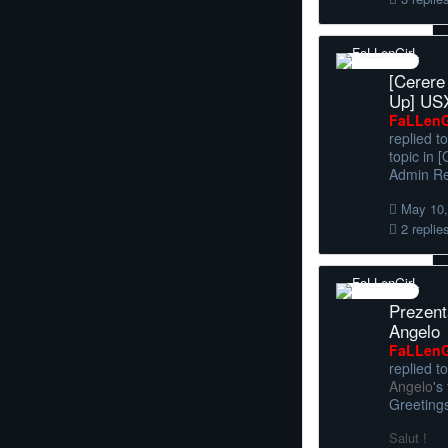
[Cerere
Up] US
FaLLenG
replied t
topic in
[
Admin R
May 10,
2 replie
Prezent
Angelo
FaLLenG
replied to
Angelo
's
Greeting
Salut !