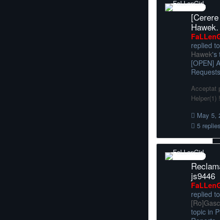
[Cerere
Hawek.
FaLLenG
replied to
Hawek
's
[OPEN] 
Request
Acceptat p
Helper(1) 
May 5, 
5 replie
Reclama
js9446
FaLLenG
replied to
[Ro]Gas
topic in
P