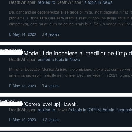
DeathWhisper.
replied to
DeathWhisper.
's topic in
News
Da, dar cand se degenereaza si se trece o limita, incat degeaba iti faci
problema. E frica asta care este starnita in multi copii pe langa abuzurile
dimpotriva), care nu au cum sa aduca nimic bun. Se v-a vedea in viitor 
May 14, 2020
4 replies
Modelul de incheiere al mediilor pe timp
DeathWhisper.
posted a topic in
News
Ministrul Educatiei Monica Anisie, la o emisiune, a explicat cum se vor 
ameninta profesorii, mediile se incheie. Deci, ne vedem in 2021, promovati i
May 13, 2020
4 replies
[Cerere level up] Hawek.
DeathWhisper.
replied to
Hawek
's topic in
[OPEN] Admin Request
May 10, 2020
3 replies