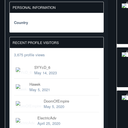
PERSONAL INFORMATION
Country
RECENT PROFILE VISITORS
3,675 profile views
SYYcD_6
May 14, 2023
Hawek
May 5, 2021
DoomOfEmpire
May 5, 2020
ElectricAdv
April 25, 2020