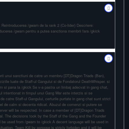
 Reintroducerea /gwarn de la rank 2 (Co-lider) Descriere:
roducerea /gwarn pentru a putea sanctiona membrii fara /gkick
gerii unui sanctiuni de catre un membru [DT]Dragon Triads (Ban),
iziile luate de Staff-ul Gangului si de Fondatorul DeathWhisper. si
arn si pana la /gkick Se v-a pastra un limbaj adecvat in gang chat,
-ul intentionat in timpul unui Gang War este interzis si se
de catre Staff-ul Gangului, certurile purtate in gang chat sunt strict
vel de calm si decenta ridicat. Abuzul de comenzi si putere se
erver will be respected. In case a member of [DT]Dragon Triads
al. The decisions took by the Staff of the Gang and the Founder
ll be used from /gwarn to /gkick A decent language will be used in
ituation. Team Kill by porpose is stricly forbiden and it will be