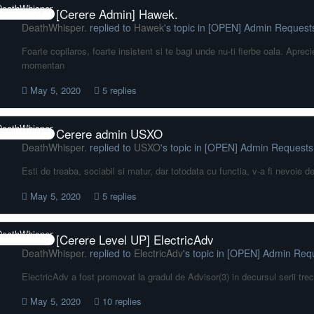
[Cerere Admin] Hawek.
DeathWhisper.
replied to
Hawek
's topic in
[OPEN] Admin Request
Foarte copilaros, foarte insistent si te bagi unde nu-ti fierbe oala. Apreci
momentan
May 5, 2020
5 replies
Cerere admin USXO
DeathWhisper.
replied to
USXO
's topic in
[OPEN] Admin Requests
Esti de treaba, sociabil si matur, dar totodata cu functia, v-a fi nevoie
May 5, 2020
5 replies
[Cerere Level UP] ElectricAdv
DeathWhisper.
replied to
ElectricAdv
's topic in
[OPEN] Admin Req
ElectricAdv a fost promovat la gradul de Advisor(3) in decursul serii tr
May 5, 2020
10 replies