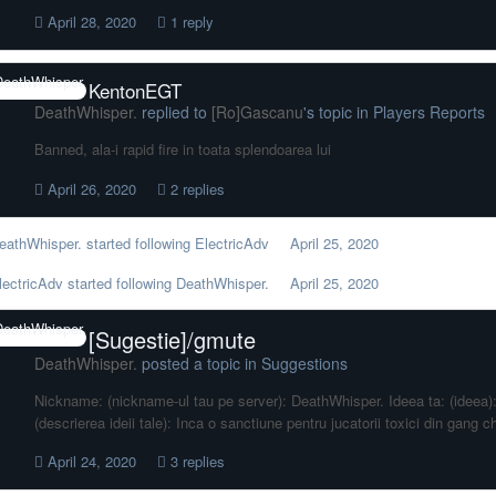
April 28, 2020
1 reply
KentonEGT
DeathWhisper.
replied to
[Ro]Gascanu
's topic in
Players Reports
Banned, ala-i rapid fire in toata splendoarea lui
April 26, 2020
2 replies
eathWhisper.
started following
ElectricAdv
April 25, 2020
lectricAdv
started following
DeathWhisper.
April 25, 2020
[Sugestie]/gmute
DeathWhisper.
posted a topic in
Suggestions
Nickname: (nickname-ul tau pe server): DeathWhisper. Ideea ta: (ideea):
(descrierea ideii tale): Inca o sanctiune pentru jucatorii toxici din gang ch
April 24, 2020
3 replies