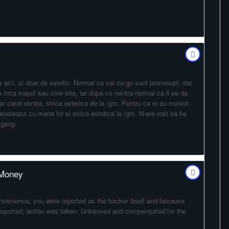
 aici, ci doar de estetic. Normal ca cei cu gp sunt promovati, dar
intra inapoi sau cine stie, iar dupa ce reintra normal ca li se da
r cand reintra, strica estetica de la /gm. Pentru ca ei au muncit
 reseteaza cu mana lor si strica estetica la /gm. N-are rost sa fie
 gang.
 Money
convenience, you were reported as the hacker itself and because
 reported, action was taken. Unbanned and compensated for the