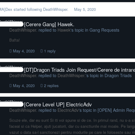
MA]Dex
started following
DeathWhisper.
May 5, 2020
[Cerere Gang] Hawek.
DeathWhisper.
replied to
Hawek
's topic in
Gang Requests
Bafta!
May 4, 2020
1 reply
[DT]Dragon Triads Join Request/Cerere de intrar
DeathWhisper.
replied to
DeathWhisper.
's topic in
Dragon Triads
May 4, 2020
2 replies
[Cerere Level UP] ElectricAdv
DeathWhisper.
replied to
ElectricAdv
's topic in
[OPEN] Admin Req
Scuze ele, dar eu sunt Si iti voi spune si de ce. In primul rand, nu s-a si
faceai si ca Helper, ajuti jucatorii, dar cu sanctiunile mai moale. Pe lang
vazut o data sa-l sanctionezi pentru modurile pe care le foloseste sau m