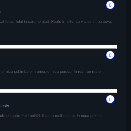
s
ezi totusi felul in care ne ajuti. Poate in viitor se v-a schimba ceva,
 de o mica schimbare in umor, o mica perdea. In rest, un mare
uests
ecute de catre FaLLenGirL Ii uram mult succes in noua pozitie!