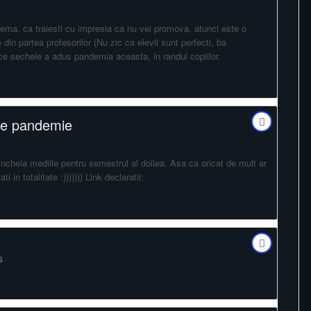
 tema, ca traiesti cu impresia ca nu vei promova, atunci este o
 din partea profesorilor (Nu zic ca elevii sunt perfecti, ba
ce sechele a adus pandemia aceasta, in randul copiilor.
 de pandemie
incheia mediile pentru semestrul al doilea. Asa ca oricat de mult ar
n totalitate :))))))) Link declaratii:
s