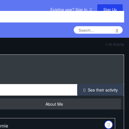
Sign Up
Existing user? Sign In
All Activity
See their activity
About Me
emie