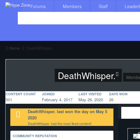
Forums
Members
Staff
Leader
Home
DeathWhisper.
DeathWhisper.
Membe
CONTENT COUNT
JOINED
LAST VISITED
DAYS WON
501
February 4, 2017
May 26, 2020
26
DeathWhisper. last won the day on May 5
2020
DeathWhisper. had the most liked content!
COMMUNITY REPUTATION