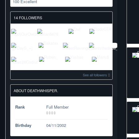
100
Excellent
14 FOLLOWERS
See all followers
ABOUT DEATHWHISPER.
Rank
Full Member
Birthday
04/11/2002