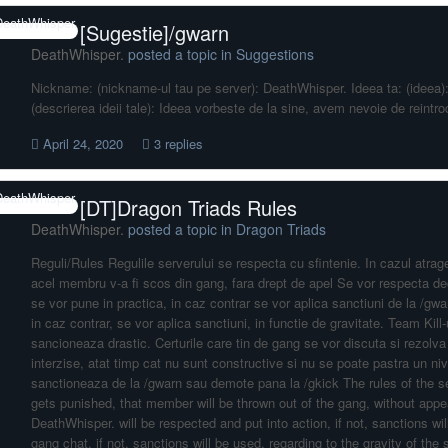
[Sugestie]/gwarn
DeathWhisper.
posted a topic in
Suggestions
Nickname: (nickname-ul tau pe server): DeathWhisper. Ideea ta: (ideea):
(descrierea ideii tale): Ideea vorbeste de la sine, avem nevoie de reint
April 24, 2020
3 replies
[DT]Dragon Triads Rules
DeathWhisper.
posted a topic in
Dragon Triads
Reguli/Rules Regulile serverului se respecta cu sfintenie. In cazul atra
acel membru v-a fi scos din gang, fara drept de apel Se vor respecta dec
se vor pune in practica, in caz contrar se vor aplica sanctiuni de la /gw
in caz contrar, se vor aplica sanctiuni, in functie de gravitate. Team Kill
sancioneaza drastic. Certurile care tin de gang se vor discuta si rezolva 
interzise, atat timp cat nu sunt constructive si nu se poate pastra un ni
sanctioneaza de la /gwarn sau demote pana la /gkick The rules of the s
gets punished, that member will be thrown out of the gang, without appe
DeathWhisper. will be respected and put into action, if not, sanctions wi
gang chat, if not, sanctions will be used, regarding to the gravity of the s