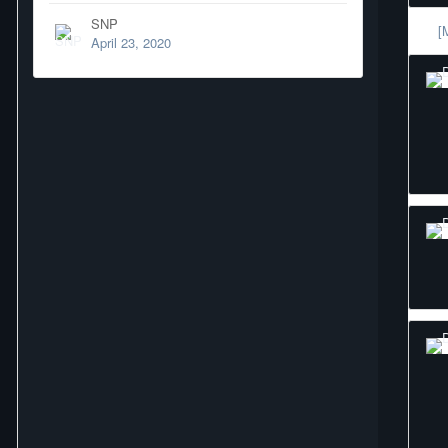
SNP
[
April 23, 2020