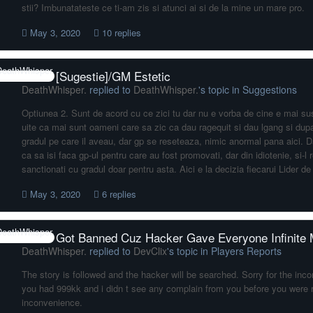
stii? Imbunatateste ce ti-am zis si atunci ai si de la mine un mare pro.
May 3, 2020
10 replies
[Sugestie]/GM Estetic
DeathWhisper.
replied to
DeathWhisper.
's topic in
Suggestions
Optiunea 2. Sunt de acord cu ce zici tu dar nu e vorba de cine e mai sus
uite ca mai sunt oameni care sa zic ca dau ragequit si dau lgang si dupa 
gradul pe care il aveau, dar gp se reseteaza, nimic anormal pana aici. Da
ca sa isi faca gp-ul pentru care au fost promovati, dar din idiotenie, si-l
sanctionati cu gradul doar pentru asta. Aici e la decizia fiecarui Lider de
May 3, 2020
6 replies
Got Banned Cuz Hacker Gave Everyone Infinite
DeathWhisper.
replied to
DevClix
's topic in
Players Reports
The story is followed and the hacker will be searched. Sorry for the in
you had 999kk and i didn t see any complain from you before you were
inconvenience.