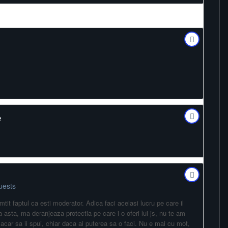
e
uests
mtit faptul ca esti moderator. Adica faci acelasi lucru pe care il
a asta, ma deranjeaza protectia pe care i-o oferi lui js, nu te-am
acar sa ii spui, chiar daca ai puterea sa o faci. Nu e mai cu mot,