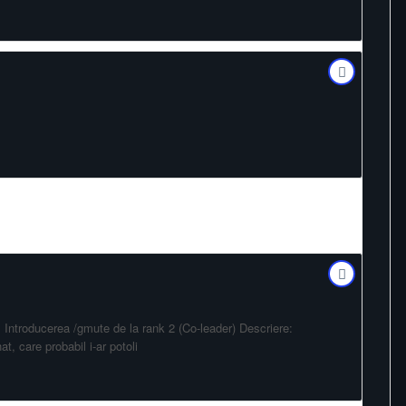
 Introducerea /gmute de la rank 2 (Co-leader) Descriere:
at, care probabil i-ar potoli